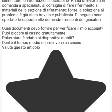
clienti tutte le informazioni necessarie. Prima di inviare una
domanda a specialisti, si consiglia di fare riferimento ai
materiali della sezione di riferimento: forse la soluzione al
problema è già stata trovata e pubblicata. Di seguito sono
riportate le risposte alle domande frequenti dei giocatori.
Quali documenti devo fornire per verificare il mio account?
Puoi giocare al casinò gratuitamente
Pokerstars è adatto ai dispositivi mobili?
Qual è il tempo medio di prelievo in un casinò
Valuta questo articolo