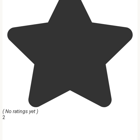
( No ratings yet )
2