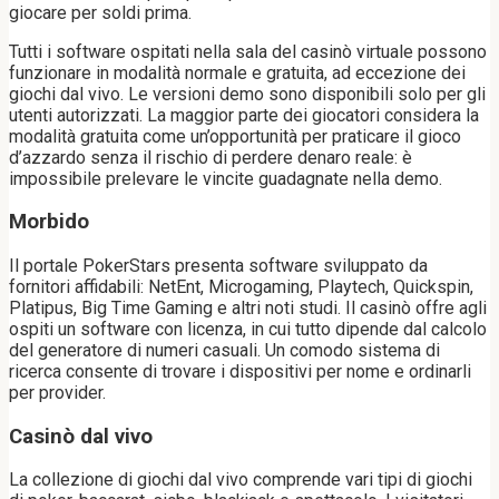
giocare per soldi prima.
Tutti i software ospitati nella sala del casinò virtuale possono
funzionare in modalità normale e gratuita, ad eccezione dei
giochi dal vivo. Le versioni demo sono disponibili solo per gli
utenti autorizzati. La maggior parte dei giocatori considera la
modalità gratuita come un’opportunità per praticare il gioco
d’azzardo senza il rischio di perdere denaro reale: è
impossibile prelevare le vincite guadagnate nella demo.
Morbido
Il portale PokerStars presenta software sviluppato da
fornitori affidabili: NetEnt, Microgaming, Playtech, Quickspin,
Platipus, Big Time Gaming e altri noti studi. Il casinò offre agli
ospiti un software con licenza, in cui tutto dipende dal calcolo
del generatore di numeri casuali. Un comodo sistema di
ricerca consente di trovare i dispositivi per nome e ordinarli
per provider.
Casinò dal vivo
La collezione di giochi dal vivo comprende vari tipi di giochi