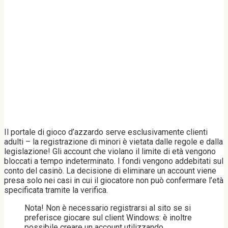
Il portale di gioco d’azzardo serve esclusivamente clienti
adulti – la registrazione di minori è vietata dalle regole e dalla
legislazione! Gli account che violano il limite di età vengono
bloccati a tempo indeterminato. I fondi vengono addebitati sul
conto del casinò. La decisione di eliminare un account viene
presa solo nei casi in cui il giocatore non può confermare l’età
specificata tramite la verifica.
Nota! Non è necessario registrarsi al sito se si
preferisce giocare sul client Windows: è inoltre
possibile creare un account utilizzando