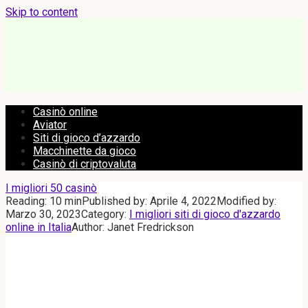
Skip to content
Casinò online
Aviator
Siti di gioco d’azzardo
Macchinette da gioco
Casinò di criptovaluta
I migliori 50 casinò
Reading:
10 min
Published by:
Aprile 4, 2022
Modified by:
Marzo 30, 2023
Category:
I migliori siti di gioco d'azzardo
online in Italia
Author:
Janet Fredrickson