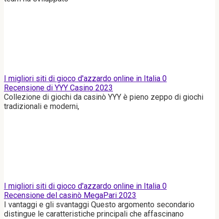
I migliori siti di gioco d'azzardo online in Italia
0
Recensione di YYY Casino 2023
Collezione di giochi da casinò YYY è pieno zeppo di giochi
tradizionali e moderni,
I migliori siti di gioco d'azzardo online in Italia
0
Recensione del casinò MegaPari 2023
I vantaggi e gli svantaggi Questo argomento secondario
distingue le caratteristiche principali che affascinano