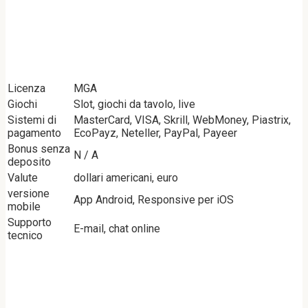
Licenza
MGA
Giochi
Slot, giochi da tavolo, live
Sistemi di
MasterCard, VISA, Skrill, WebMoney, Piastrix,
pagamento
EcoPayz, Neteller, PayPal, Payeer
Bonus senza
N / A
deposito
Valute
dollari americani, euro
versione
App Android, Responsive per iOS
mobile
Supporto
E-mail, chat online
tecnico