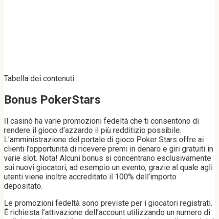
Tabella dei contenuti
Bonus PokerStars
Il casinò ha varie promozioni fedeltà che ti consentono di
rendere il gioco d’azzardo il più redditizio possibile.
L’amministrazione del portale di gioco Poker Stars offre ai
clienti l’opportunità di ricevere premi in denaro e giri gratuiti in
varie slot. Nota! Alcuni bonus si concentrano esclusivamente
sui nuovi giocatori, ad esempio un evento, grazie al quale agli
utenti viene inoltre accreditato il 100% dell’importo
depositato.
Le promozioni fedeltà sono previste per i giocatori registrati.
È richiesta l’attivazione dell’account utilizzando un numero di