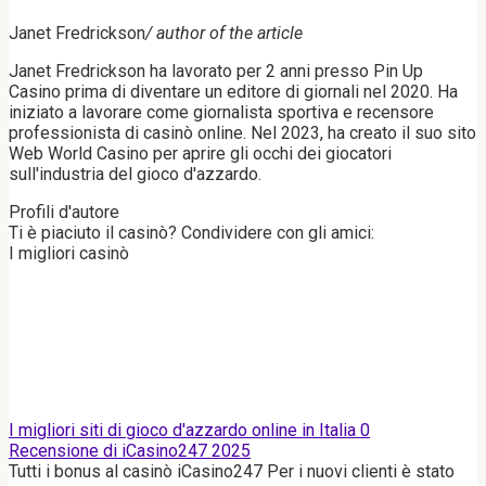
Janet Fredrickson
/ author of the article
Janet Fredrickson ha lavorato per 2 anni presso Pin Up
Casino prima di diventare un editore di giornali nel 2020. Ha
iniziato a lavorare come giornalista sportiva e recensore
professionista di casinò online. Nel 2023, ha creato il suo sito
Web World Casino per aprire gli occhi dei giocatori
sull'industria del gioco d'azzardo.
Profili d'autore
Ti è piaciuto il casinò? Condividere con gli amici:
I migliori casinò
I migliori siti di gioco d'azzardo online in Italia
0
Recensione di iCasino247 2025
Tutti i bonus al casinò iCasino247 Per i nuovi clienti è stato