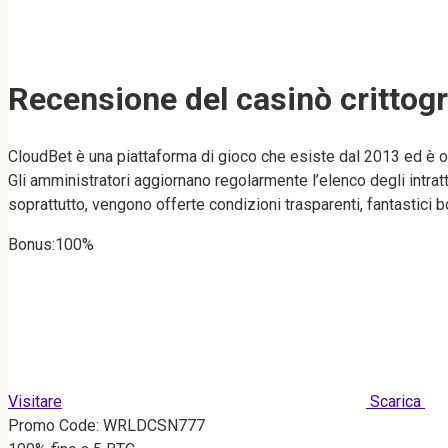
Recensione del casinò crittog
CloudBet è una piattaforma di gioco che esiste dal 2013 ed è or
Gli amministratori aggiornano regolarmente l’elenco degli intrat
soprattutto, vengono offerte condizioni trasparenti, fantastici 
Bonus:100%
Visitare
Scarica
Promo Code: WRLDCSN777