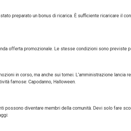
stato preparato un bonus di ricarica. È sufficiente ricaricare il 
onda offerta promozionale. Le stesse condizioni sono previste pe
zioni in corso, ma anche sui tornei. L’amministrazione lancia reg
stività famose: Capodanno, Halloween.
i clienti possono diventare membri della comunità. Devi solo fare 
aggi: