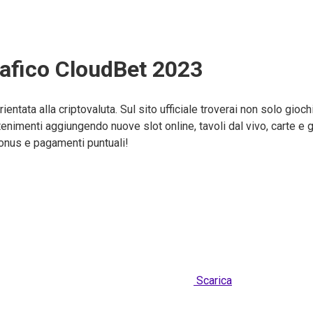
rafico CloudBet 2023
ientata alla criptovaluta. Sul sito ufficiale troverai non solo g
tenimenti aggiungendo nuove slot online, tavoli dal vivo, carte e
bonus e pagamenti puntuali!
Scarica