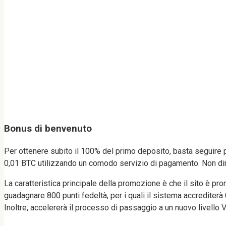
Bonus di benvenuto
Per ottenere subito il 100% del primo deposito, basta seguire po
0,01 BTC utilizzando un comodo servizio di pagamento. Non dime
La caratteristica principale della promozione è che il sito è pr
guadagnare 800 punti fedeltà, per i quali il sistema accrediter
Inoltre, accelererà il processo di passaggio a un nuovo livello 