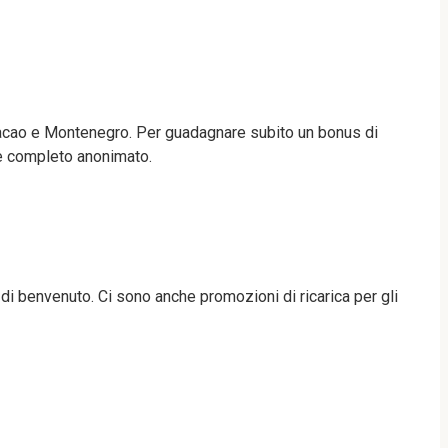
uracao e Montenegro. Per guadagnare subito un bonus di
 e completo anonimato.
i benvenuto. Ci sono anche promozioni di ricarica per gli