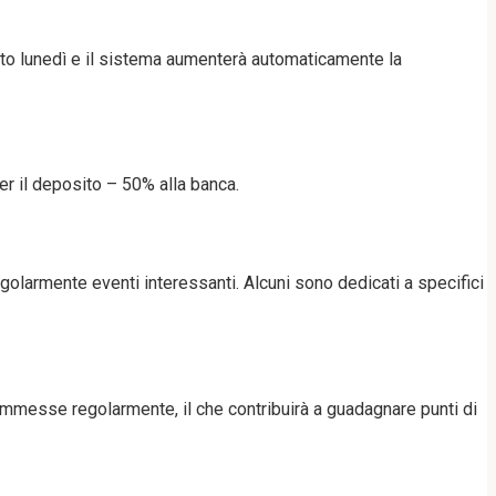
conto lunedì e il sistema aumenterà automaticamente la
r il deposito – 50% alla banca.
olarmente eventi interessanti. Alcuni sono dedicati a specifici
scommesse regolarmente, il che contribuirà a guadagnare punti di