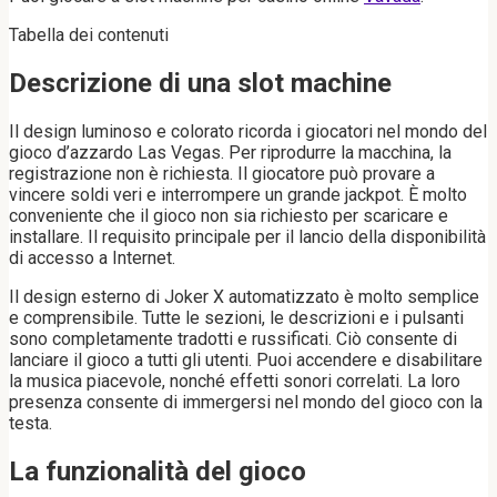
Tabella dei contenuti
Descrizione di una slot machine
Il design luminoso e colorato ricorda i giocatori nel mondo del
gioco d’azzardo Las Vegas. Per riprodurre la macchina, la
registrazione non è richiesta. Il giocatore può provare a
vincere soldi veri e interrompere un grande jackpot. È molto
conveniente che il gioco non sia richiesto per scaricare e
installare. Il requisito principale per il lancio della disponibilità
di accesso a Internet.
Il design esterno di Joker X automatizzato è molto semplice
e comprensibile. Tutte le sezioni, le descrizioni e i pulsanti
sono completamente tradotti e russificati. Ciò consente di
lanciare il gioco a tutti gli utenti. Puoi accendere e disabilitare
la musica piacevole, nonché effetti sonori correlati. La loro
presenza consente di immergersi nel mondo del gioco con la
testa.
La funzionalità del gioco