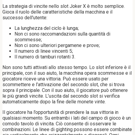
La strategia di vincite nello slot Joker X è molto semplice.
Gioca il ruolo delle caratteristiche della macchina e il
successo dell’utente:
La lunghezza del ciclo è lunga;
Non ci sono raccomandazioni sulla quantità di
scommesse;
Non ci sono ulteriori pergamene e prove;
Il numero di linee vincenti 5;
Il numero di tamburi rotanti 3.
Non sono tutti attivati ​​allo stesso tempo. Lo slot inferiore è il
principale, con il suo aiuto, la macchina opera scommesse e il
giocatore riceve una vittoria. Può essere usato per
scommettere e l’attivazione del secondo slot, che si trova
sopra il principale. Con il suo aiuto, il giocatore può ottenere
le più grandi vincite. L’uscita dal secondo slot si verifica
automaticamente dopo la fine delle monete vinte.
Il giocatore ha l’opportunità di prendere la sua vittoria in
qualsiasi momento. Su entrambi i lati del campo di gioco è un
comodo tavolo di vincita. Ciò consente di osservare le
combinazioni. Le linee di gighting possono essere combinate