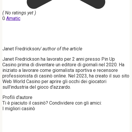
( No ratings yet )
0
Amatic
Janet Fredrickson
/ author of the article
Janet Fredrickson ha lavorato per 2 anni presso Pin Up
Casino prima di diventare un editore di giornali nel 2020. Ha
iniziato a lavorare come giornalista sportiva e recensore
professionista di casinò online. Nel 2023, ha creato il suo sito
Web World Casino per aprire gli occhi dei giocatori
sull'industria del gioco d'azzardo.
Profili d'autore
Ti è piaciuto il casinò? Condividere con gli amici:
I migliori casinò