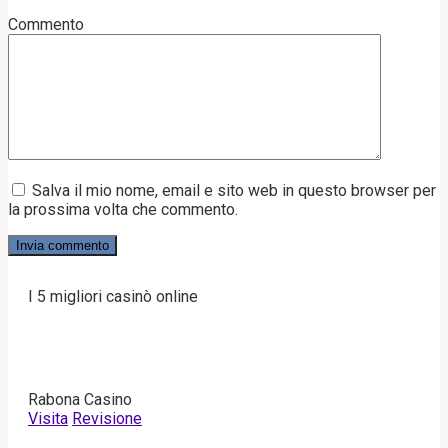
Commento
Salva il mio nome, email e sito web in questo browser per
la prossima volta che commento.
I 5 migliori casinò online
Rabona Casino
Visita
Revisione