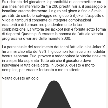
Su richiesta del giocatore, la possibilità di scommettere su
una linea nell’intervallo da 1 a 200 prestiti varia, il passaggio è
installato automaticamente. Un giro nel gioco è fino a 8 mila
prestiti. Un simbolo selvaggio nel gioco è il joker. L’aspetto di
Vilda ai tamburi ti consente di integrare combinazioni
esistenti o di formare indipendentemente la tua
combinazione. La vittoria del jackpot non è fornita sotto forma
di risparmi. Questa può essere la somma dell’attuale vittoria
progressiva o variare dalle monete 2000.
La percentuale del rendimento dei tassi fatti allo slot Joker X
ha un marchio alto del 99%. Il gioco non fornisce una modalità
bonus separata. Puoi provare a raddoppiare le vincite ricevute
in una partita separata. Tutto ciò che il giocatore deve
indovinare la tuta della carta. In Joker X, questo è molto
semplice, per essere fortunato o molto attento.
Valuta questo articolo