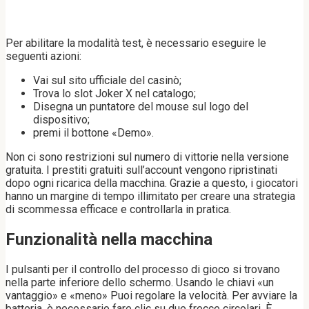
Per abilitare la modalità test, è necessario eseguire le
seguenti azioni:
Vai sul sito ufficiale del casinò;
Trova lo slot Joker X nel catalogo;
Disegna un puntatore del mouse sul logo del
dispositivo;
premi il bottone «Demo».
Non ci sono restrizioni sul numero di vittorie nella versione
gratuita. I prestiti gratuiti sull’account vengono ripristinati
dopo ogni ricarica della macchina. Grazie a questo, i giocatori
hanno un margine di tempo illimitato per creare una strategia
di scommessa efficace e controllarla in pratica.
Funzionalità nella macchina
I pulsanti per il controllo del processo di gioco si trovano
nella parte inferiore dello schermo. Usando le chiavi «un
vantaggio» e «meno» Puoi regolare la velocità. Per avviare la
batteria, è necessario fare clic su due frecce circolari. È