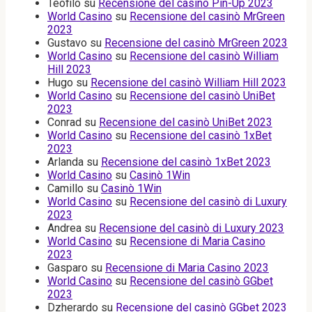
Teofilo
su
Recensione del casinò Pin-Up 2023
World Casino
su
Recensione del casinò MrGreen
2023
Gustavo
su
Recensione del casinò MrGreen 2023
World Casino
su
Recensione del casinò William
Hill 2023
Hugo
su
Recensione del casinò William Hill 2023
World Casino
su
Recensione del casinò UniBet
2023
Conrad
su
Recensione del casinò UniBet 2023
World Casino
su
Recensione del casinò 1xBet
2023
Arlanda
su
Recensione del casinò 1xBet 2023
World Casino
su
Casinò 1Win
Camillo
su
Casinò 1Win
World Casino
su
Recensione del casinò di Luxury
2023
Andrea
su
Recensione del casinò di Luxury 2023
World Casino
su
Recensione di Maria Casino
2023
Gasparo
su
Recensione di Maria Casino 2023
World Casino
su
Recensione del casinò GGbet
2023
Dzherardo
su
Recensione del casinò GGbet 2023