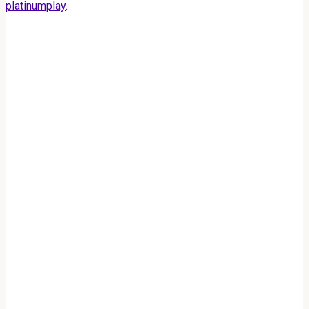
platinumplay
.