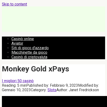
Skip to content
Casinò online
Aviator
Siti di gioco d’azzardo
Macchinette da gioco
Casinò di criptovaluta
Monkey Gold xPays
I migliori 50 casinò
Reading:
5 min
Published by:
Febbraio 9, 2023
Modified by:
Gennaio 10, 2023
Category:
Slots
Author:
Janet Fredrickson