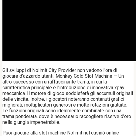
Gli sviluppi di Nolimit City Provider non vedono l'ora di
giocare d'azzardo utenti. Monkey Gold Slot Machine — Un
altro successo con un'affascinante trama, in cui la
caratteristica principale è l'introduzione di innovativa xpay
meccanica. Il motore di gioco soddisferà gli accumuli originali
delle vincite. Inoltre, i giocatori noteranno contenuti grafici
migliorati, moltiplicatori generosi e molte rotazioni gratuite.
Le funzioni originali sono idealmente combinate con una
trama ponderata, dove è necessario raccogliere riserve d'oro
nella giungla impenetrabile.
Puoi giocare alla slot machine Nolimit nel casinò online