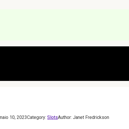
naio 10, 2023
Category:
Slots
Author:
Janet Fredrickson