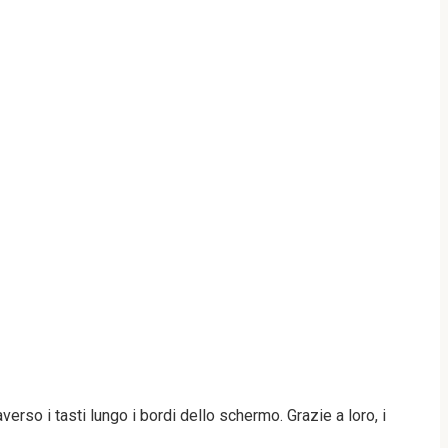
raverso i tasti lungo i bordi dello schermo. Grazie a loro, i