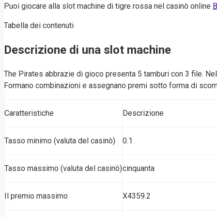
Puoi giocare alla slot machine di tigre rossa nel casinò online
B
Tabella dei contenuti
Descrizione di una slot machine
The Pirates abbrazie di gioco presenta 5 tamburi con 3 file. Nel
Formano combinazioni e assegnano premi sotto forma di sco
Caratteristiche
Descrizione
Tasso minimo (valuta del casinò)
0.1
Tasso massimo (valuta del casinò)
cinquanta
Il premio massimo
X4359.2