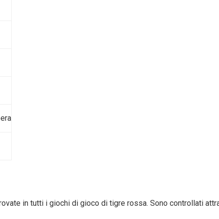
bera
rovate in tutti i giochi di gioco di tigre rossa. Sono controllati att