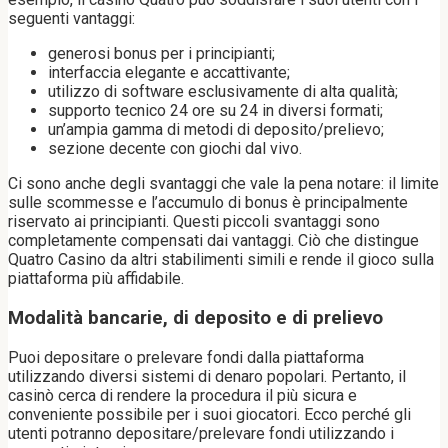
seguenti vantaggi:
generosi bonus per i principianti;
interfaccia elegante e accattivante;
utilizzo di software esclusivamente di alta qualità;
supporto tecnico 24 ore su 24 in diversi formati;
un’ampia gamma di metodi di deposito/prelievo;
sezione decente con giochi dal vivo.
Ci sono anche degli svantaggi che vale la pena notare: il limite
sulle scommesse e l’accumulo di bonus è principalmente
riservato ai principianti. Questi piccoli svantaggi sono
completamente compensati dai vantaggi. Ciò che distingue
Quatro Casino da altri stabilimenti simili e rende il gioco sulla
piattaforma più affidabile.
Modalità bancarie, di deposito e di prelievo
Puoi depositare o prelevare fondi dalla piattaforma
utilizzando diversi sistemi di denaro popolari. Pertanto, il
casinò cerca di rendere la procedura il più sicura e
conveniente possibile per i suoi giocatori. Ecco perché gli
utenti potranno depositare/prelevare fondi utilizzando i