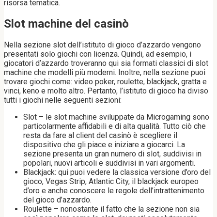
risorsa tematica.
Slot machine del casinò
Nella sezione slot dell’istituto di gioco d’azzardo vengono
presentati solo giochi con licenza. Quindi, ad esempio, i
giocatori d’azzardo troveranno qui sia formati classici di slot
machine che modelli più moderni. Inoltre, nella sezione puoi
trovare giochi come: video poker, roulette, blackjack, gratta e
vinci, keno e molto altro. Pertanto, l’istituto di gioco ha diviso
tutti i giochi nelle seguenti sezioni:
Slot – le slot machine sviluppate da Microgaming sono
particolarmente affidabili e di alta qualità. Tutto ciò che
resta da fare al client del casinò è scegliere il
dispositivo che gli piace e iniziare a giocarci. La
sezione presenta un gran numero di slot, suddivisi in
popolari, nuovi articoli e suddivisi in vari argomenti.
Blackjack: qui puoi vedere la classica versione d’oro del
gioco, Vegas Strip, Atlantic City, il blackjack europeo
d’oro e anche conoscere le regole dell’intrattenimento
del gioco d’azzardo.
Roulette – nonostante il fatto che la sezione non sia