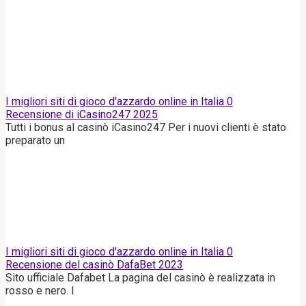
I migliori siti di gioco d'azzardo online in Italia
0
Recensione di iCasino247 2025
Tutti i bonus al casinò iCasino247 Per i nuovi clienti è stato
preparato un
I migliori siti di gioco d'azzardo online in Italia
0
Recensione del casinò DafaBet 2023
Sito ufficiale Dafabet La pagina del casinò è realizzata in
rosso e nero. I