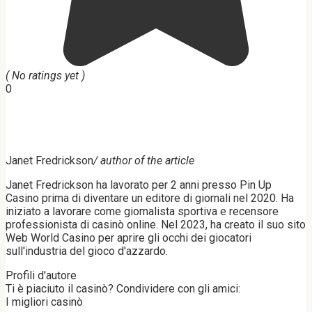
( No ratings yet )
0
Janet Fredrickson
/ author of the article
Janet Fredrickson ha lavorato per 2 anni presso Pin Up
Casino prima di diventare un editore di giornali nel 2020. Ha
iniziato a lavorare come giornalista sportiva e recensore
professionista di casinò online. Nel 2023, ha creato il suo sito
Web World Casino per aprire gli occhi dei giocatori
sull'industria del gioco d'azzardo.
Profili d'autore
Ti è piaciuto il casinò? Condividere con gli amici:
I migliori casinò