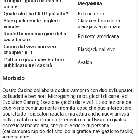
Il miglior gioco da casinò
MegaMula
online
Quale slot ha l’RTP più alto?
Bobine retrò
Blackjack con le migliori
Classico formato di
vincite
blackjack a più mani
Roulette con margine della
Roulette americana
casa basso
Gioco dal vivo con veri
Blackjack dal vivo
croupier n. 1
L’ultimo gioco che è stato
Avalon
pubblicato nel casinò
Morbido
Quatro Casino collabora esclusivamente con due sviluppatori
collaudati e ben noti: Microgaming (slot, giochi di carte) ed
Evolution Gaming (sezione giochi dal vivo). La collezione del
club viene continuamente rifornita, cosa che può interessare
soprattutto i giocatori regolari, ma attira anche nuovi arrivati ​​
sulla piattaforma di gioco. Presenta un software di qualità
eccezionalmente alta, che puoi vedere di persona
(caricamento rapido del sito, bella grafica, navigazione facile)
e molto altro.