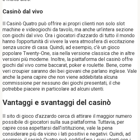
Casinò dal vivo
Il Casinò Quatro può offrire ai propri clienti non solo slot
machine e videogiochi da tavolo, ma anche un’intera sezione
con giochi dal vivo. Ora i giocatori d’azzardo di tutto il mondo
hanno l’opportunità di vivere la vera atmosfera di eccitazione
senza uscire di casa. Quindi, ad esempio, c’è un gioco
popolare Twenty-One, sia nella versione classica che in altre
versioni più moderne. Inoltre, la piattaforma del casinò offre
giochi dal vivo come baccarat, poker e roulette. Bene, come
veri croupier saranno dei bei giovani che parlano inglese. Vale
anche la pena capire che non viene addebitata alcuna
commissione per nessuno dei giochi presentati, il che
potrebbe piacere in particolare ad alcuni utenti.
Vantaggi e svantaggi del casinò
Il sito di gioco d’azzardo cerca di attirare il maggior numero
possibile di giocatori sulla sua piattaforma. Tuttavia, per
capire cosa aspettarsi dall’istituzione, vale la pena
considerare più da vicino i lati positivi e negativi. Quindi, ad
esempio, il casinò Quatro può soddisfare i suoi utenti con i