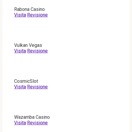
Rabona Casino
Visita
Revisione
Vulkan Vegas
Visita
Revisione
CosmicSlot
Visita
Revisione
Wazamba Casino
Visita
Revisione