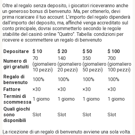
Oltre al regalo senza deposito, i giocatori riceveranno anche
un generoso bonus di benvenuto. Ma, per ottenerlo, devi
prima ricaricare il tuo account. L’importo del regalo dipenderà
dall’importo del deposito, ma, affinché venga accreditato sul
conto principale, dovrai scommetterlo secondo le regole
stabilite del casinò online “Quatro”. Tabella: condizioni per
ricevere e scommettere un regalo di benvenuto
Depositare
$ 10
$ 20
$ 50
$ 100
70
140
350
700
Numero di
(giornaliero
(giornaliero
(giornaliero
(giornaliero
giri gratuiti
10 pezzi)
20 pezzi)
50 pezzi)
100 pezzi)
Regalo di
100%
100%
100%
100%
benvenuto
Fattore
×30
×30
×30
×30
Termini di
1 giorno
1 giorno
1 giorno
1 giorno
scommessa
Quali giochi
sono
Slot
Slot
Slot
Slot
disponibili
La ricezione di un regalo di benvenuto avviene una sola volta.