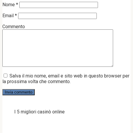
Nome
*
Email
*
Commento
Salva il mio nome, email e sito web in questo browser per
la prossima volta che commento.
I 5 migliori casinò online