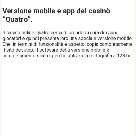
Versione mobile e app del casinò
“Quatro”.
Il casinò online Quatro cerca di prendersi cura dei suoi
giocatori e quindi presenta loro una speciale versione mobile.
Che, in termini di funzionalità e aspetto, copia completamente
il sito desktop. Il software della versione mobile è
completamente sicuro, perché utilizza la crittografia a 128 bit.