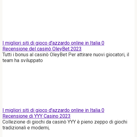
I migliori siti di gioco d'azzardo online in Italia
0
Recensione del casinò OleyBet 2023
Tutti i bonus al casinò OleyBet Per attirare nuovi giocatori, il
team ha sviluppato
I migliori siti di gioco d'azzardo online in Italia
0
Recensione di YYY Casino 2023
Collezione di giochi da casinò YYY è pieno zeppo di giochi
tradizionali e moderni,