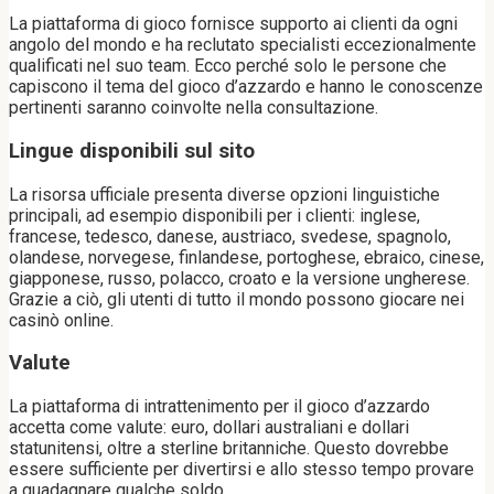
La piattaforma di gioco fornisce supporto ai clienti da ogni
angolo del mondo e ha reclutato specialisti eccezionalmente
qualificati nel suo team. Ecco perché solo le persone che
capiscono il tema del gioco d’azzardo e hanno le conoscenze
pertinenti saranno coinvolte nella consultazione.
Lingue disponibili sul sito
La risorsa ufficiale presenta diverse opzioni linguistiche
principali, ad esempio disponibili per i clienti: inglese,
francese, tedesco, danese, austriaco, svedese, spagnolo,
olandese, norvegese, finlandese, portoghese, ebraico, cinese,
giapponese, russo, polacco, croato e la versione ungherese.
Grazie a ciò, gli utenti di tutto il mondo possono giocare nei
casinò online.
Valute
La piattaforma di intrattenimento per il gioco d’azzardo
accetta come valute: euro, dollari australiani e dollari
statunitensi, oltre a sterline britanniche. Questo dovrebbe
essere sufficiente per divertirsi e allo stesso tempo provare
a guadagnare qualche soldo.