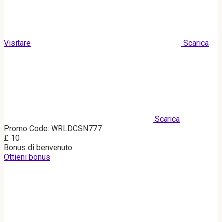
Visitare
Scarica
Scarica
Promo Code: WRLDCSN777
£ 10
Bonus di benvenuto
Ottieni bonus