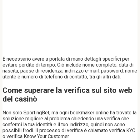
È necessario avere a portata di mano dettagli specifici per
evitare perdite di tempo. Ciò include nome completo, data di
nascita, paese di residenza, indirizzo e-mail, password, nome
utente e numero di telefono di contatto, tra gli altri dati.
Come superare la verifica sul sito web
del casinò
Non solo SportingBet, ma ogni bookmaker online ha trovato la
soluzione migliore al problema chiedendo una verifica che
confermi la tua identità e il tuo indirizzo, quindi non sono
possibili frodi. Il processo di verifica è chiamato verifica KYC
o verifica Know Your Customer.