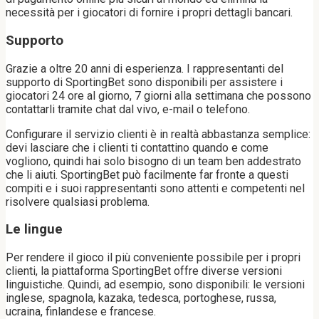
necessità per i giocatori di fornire i propri dettagli bancari.
Supporto
Grazie a oltre 20 anni di esperienza. I rappresentanti del
supporto di SportingBet sono disponibili per assistere i
giocatori 24 ore al giorno, 7 giorni alla settimana che possono
contattarli tramite chat dal vivo, e-mail o telefono.
Configurare il servizio clienti è in realtà abbastanza semplice:
devi lasciare che i clienti ti contattino quando e come
vogliono, quindi hai solo bisogno di un team ben addestrato
che li aiuti. SportingBet può facilmente far fronte a questi
compiti e i suoi rappresentanti sono attenti e competenti nel
risolvere qualsiasi problema.
Le lingue
Per rendere il gioco il più conveniente possibile per i propri
clienti, la piattaforma SportingBet offre diverse versioni
linguistiche. Quindi, ad esempio, sono disponibili: le versioni
inglese, spagnola, kazaka, tedesca, portoghese, russa,
ucraina, finlandese e francese.