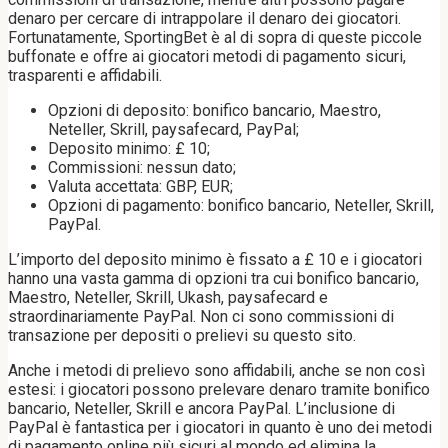
denaro per cercare di intrappolare il denaro dei giocatori.
Fortunatamente, SportingBet è al di sopra di queste piccole
buffonate e offre ai giocatori metodi di pagamento sicuri,
trasparenti e affidabili.
Opzioni di deposito: bonifico bancario, Maestro,
Neteller, Skrill, paysafecard, PayPal;
Deposito minimo: £ 10;
Commissioni: nessun dato;
Valuta accettata: GBP, EUR;
Opzioni di pagamento: bonifico bancario, Neteller, Skrill,
PayPal.
L’importo del deposito minimo è fissato a £ 10 e i giocatori
hanno una vasta gamma di opzioni tra cui bonifico bancario,
Maestro, Neteller, Skrill, Ukash, paysafecard e
straordinariamente PayPal. Non ci sono commissioni di
transazione per depositi o prelievi su questo sito.
Anche i metodi di prelievo sono affidabili, anche se non così
estesi: i giocatori possono prelevare denaro tramite bonifico
bancario, Neteller, Skrill e ancora PayPal. L’inclusione di
PayPal è fantastica per i giocatori in quanto è uno dei metodi
di pagamento online più sicuri al mondo ed elimina la