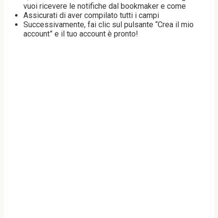
vuoi ricevere le notifiche dal bookmaker e come
Assicurati di aver compilato tutti i campi
Successivamente, fai clic sul pulsante “Crea il mio
account” e il tuo account è pronto!