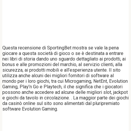
Questa recensione di SportingBet mostra se vale la pena
giocare a questa società di gioco o se è destinata a entrare
nei libri di storia dando uno sguardo dettagliato ai prodotti, ai
bonus e alle promozioni del marchio, al servizio clienti, alla
sicurezza, ai prodotti mobili e all’esperienza utente. Il sito
utilizza anche alcuni dei migliori fornitori di software al
mondo per i loro giochi, tra cui Microgaming, NetEnt, Evolution
Gaming, Play’n Go e Playtech, il che significa che i giocatori
possono anche accedere ad alcune delle migliori slot, jackpot
e giochi da tavolo in circolazione. . La maggior parte dei giochi
da casinò online sul sito sono alimentati dal pluripremiato
software Evolution Gaming.