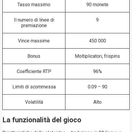
Tasso massimo
90 monete
Il numero di linee di
9
premiazione
Vince massime
450 000
Bonus
Moltiplicatori, frispins
Coefficiente RTP
96%
Limiti di scommessa
0.09 – 90
Volatilità
Alto
La funzionalità del gioco