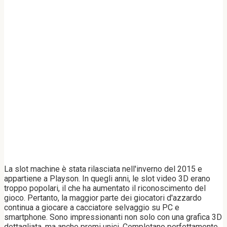
La slot machine è stata rilasciata nell'inverno del 2015 e
appartiene a Playson. In quegli anni, le slot video 3D erano
troppo popolari, il che ha aumentato il riconoscimento del
gioco. Pertanto, la maggior parte dei giocatori d'azzardo
continua a giocare a cacciatore selvaggio su PC e
smartphone. Sono impressionanti non solo con una grafica 3D
dettagliata, ma anche premi unici. Completano perfettamente